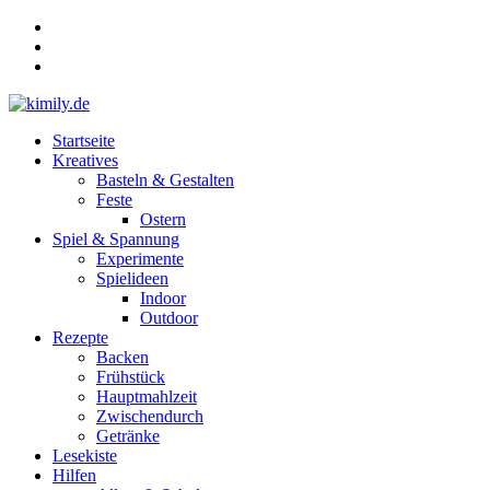
Zum
Inhalt
springen
Menü
Startseite
kimily.de
Kreatives
Basteln & Gestalten
für
Feste
KIds
Ostern
und
Spiel & Spannung
faMILY
Experimente
Spielideen
Indoor
Outdoor
Rezepte
Backen
Frühstück
Hauptmahlzeit
Zwischendurch
Getränke
Lesekiste
Hilfen