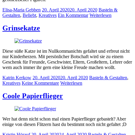
Elisa-Maria Gebben
20. April 2020
20. April 2020
Basteln &
Gestalten
,
Beliebt
,
Kreatives
Ein Kommentar
Weiterlesen
Grinsekatze
Diese süße Katze ist im Nullkommanichts gefaltet und erfreut nicht
nur Kinderherzen. Mit persönlicher Botschaft wird sie zu einem
Geschenk für Freunde, Geschwister, Eltern, Großeltern, Lehrer oder
wem auch immer ihr gern eine kleine Freude machen wollt.
Katrin Kerkow
20. April 2020
20. April 2020
Basteln & Gestalten
,
Kreatives
Keine Kommentare
Weiterlesen
Coole Papierflieger
Wer hat denn nicht schon mal einen Papierflieger gebastelt? Aber
einige von diesen Flitzern hast du bestimmt noch nicht gefaltet ;D
Kristin Hörauf
20. April 2020
24. April 2020
Basteln & Gestalten
,