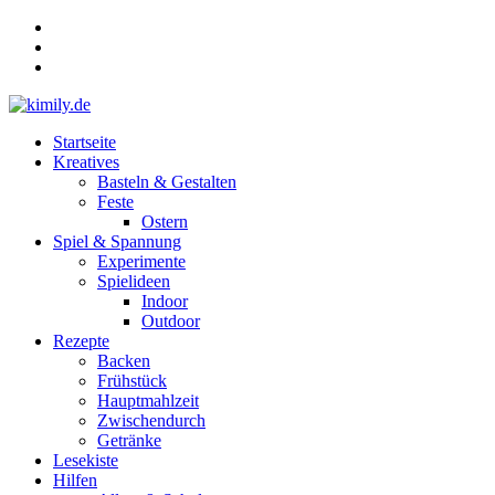
Zum
Inhalt
springen
Menü
Startseite
kimily.de
Kreatives
Basteln & Gestalten
für
Feste
KIds
Ostern
und
Spiel & Spannung
faMILY
Experimente
Spielideen
Indoor
Outdoor
Rezepte
Backen
Frühstück
Hauptmahlzeit
Zwischendurch
Getränke
Lesekiste
Hilfen