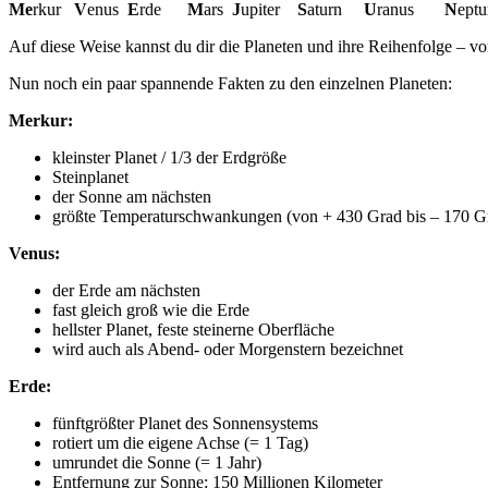
Me
rkur
V
enus
E
rde
M
ars
J
upiter
S
aturn
U
ranus
N
eptu
Auf diese Weise kannst du dir die Planeten und ihre Reihenfolge – vo
Nun noch ein paar spannende Fakten zu den einzelnen Planeten:
Merkur:
kleinster Planet / 1/3 der Erdgröße
Steinplanet
der Sonne am nächsten
größte Temperaturschwankungen (von + 430 Grad bis – 170 Gr
Venus:
der Erde am nächsten
fast gleich groß wie die Erde
hellster Planet, feste steinerne Oberfläche
wird auch als Abend- oder Morgenstern bezeichnet
Erde:
fünftgrößter Planet des Sonnensystems
rotiert um die eigene Achse (= 1 Tag)
umrundet die Sonne (= 1 Jahr)
Entfernung zur Sonne: 150 Millionen Kilometer