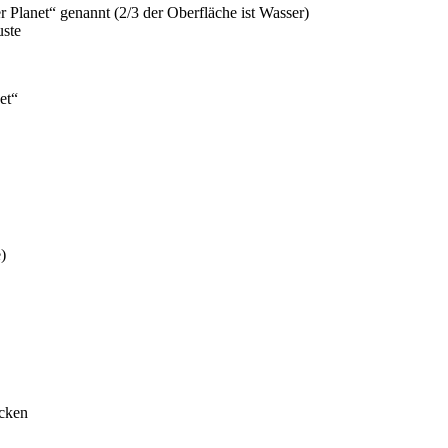
 Planet“ genannt (2/3 der Oberfläche ist Wasser)
uste
et“
)
ocken