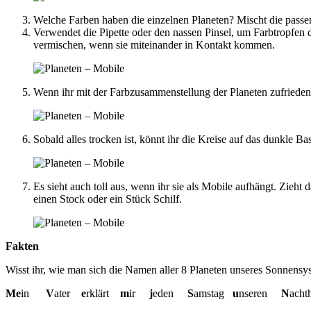
Welche Farben haben die einzelnen Planeten? Mischt die passen
Verwendet die Pipette oder den nassen Pinsel, um Farbtropfen de
vermischen, wenn sie miteinander in Kontakt kommen.
Wenn ihr mit der Farbzusammenstellung der Planeten zufrieden 
Sobald alles trocken ist, könnt ihr die Kreise auf das dunkle 
Es sieht auch toll aus, wenn ihr sie als Mobile aufhängt. Zieh
einen Stock oder ein Stück Schilf.
Fakten
Wisst ihr, wie man sich die Namen aller 8 Planeten unseres Sonnensy
Me
in
V
ater
e
rklärt
m
ir
j
eden
S
amstag
u
nseren
N
acht