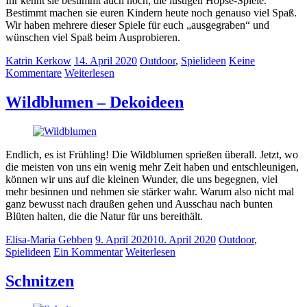
Ihr kennt sie bestimmt auch noch, die lustigen Hopse-Spiele.
Bestimmt machen sie euren Kindern heute noch genauso viel Spaß.
Wir haben mehrere dieser Spiele für euch „ausgegraben“ und
wünschen viel Spaß beim Ausprobieren.
Katrin Kerkow
14. April 2020
Outdoor
,
Spielideen
Keine
Kommentare
Weiterlesen
Wildblumen – Dekoideen
Endlich, es ist Frühling! Die Wildblumen sprießen überall. Jetzt, wo
die meisten von uns ein wenig mehr Zeit haben und entschleunigen,
können wir uns auf die kleinen Wunder, die uns begegnen, viel
mehr besinnen und nehmen sie stärker wahr. Warum also nicht mal
ganz bewusst nach draußen gehen und Ausschau nach bunten
Blüten halten, die die Natur für uns bereithält.
Elisa-Maria Gebben
9. April 2020
10. April 2020
Outdoor
,
Spielideen
Ein Kommentar
Weiterlesen
Schnitzen