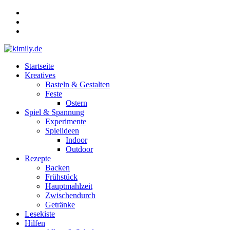
Zum
Inhalt
springen
Menü
Startseite
kimily.de
Kreatives
Basteln & Gestalten
für
Feste
KIds
Ostern
und
Spiel & Spannung
faMILY
Experimente
Spielideen
Indoor
Outdoor
Rezepte
Backen
Frühstück
Hauptmahlzeit
Zwischendurch
Getränke
Lesekiste
Hilfen