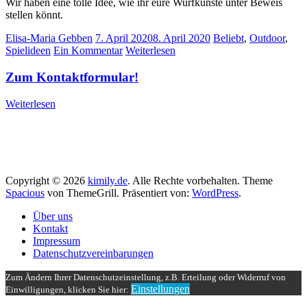
Wir haben eine tolle Idee, wie ihr eure Wurfkünste unter Beweis
stellen könnt.
Elisa-Maria Gebben
7. April 2020
8. April 2020
Beliebt
,
Outdoor
,
Spielideen
Ein Kommentar
Weiterlesen
Zum Kontaktformular!
Weiterlesen
Copyright © 2026
kimily.de
. Alle Rechte vorbehalten. Theme
Spacious
von ThemeGrill. Präsentiert von:
WordPress
.
Über uns
Kontakt
Impressum
Datenschutzvereinbarungen
Zum Ändern Ihrer Datenschutzeinstellung, z.B. Erteilung oder Widerruf von
Einstellungen
Einwilligungen, klicken Sie hier: