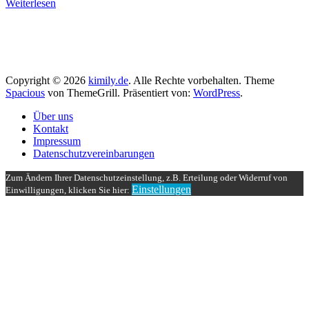
Weiterlesen
Copyright © 2026
kimily.de
. Alle Rechte vorbehalten. Theme
Spacious
von ThemeGrill. Präsentiert von:
WordPress
.
Über uns
Kontakt
Impressum
Datenschutzvereinbarungen
Zum Ändern Ihrer Datenschutzeinstellung, z.B. Erteilung oder Widerruf von
Einstellungen
Einwilligungen, klicken Sie hier: