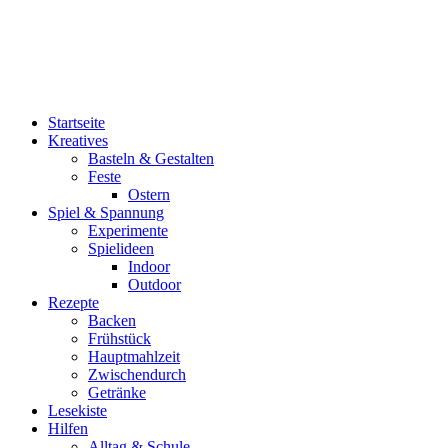
Menü
Startseite
Kreatives
Basteln & Gestalten
Feste
Ostern
Spiel & Spannung
Experimente
Spielideen
Indoor
Outdoor
Rezepte
Backen
Frühstück
Hauptmahlzeit
Zwischendurch
Getränke
Lesekiste
Hilfen
Alltag & Schule