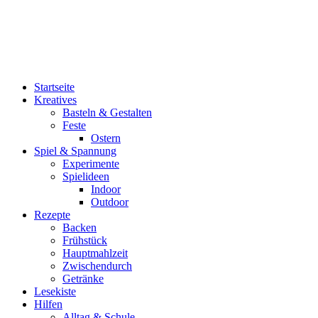
Menü
Startseite
Kreatives
Basteln & Gestalten
Feste
Ostern
Spiel & Spannung
Experimente
Spielideen
Indoor
Outdoor
Rezepte
Backen
Frühstück
Hauptmahlzeit
Zwischendurch
Getränke
Lesekiste
Hilfen
Alltag & Schule