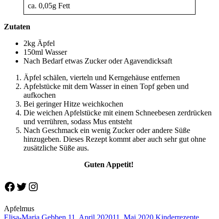
ca. 0,05g Fett
Zutaten
2kg Äpfel
150ml Wasser
Nach Bedarf etwas Zucker oder Agavendicksaft
Äpfel schälen, vierteln und Kerngehäuse entfernen
Apfelstücke mit dem Wasser in einen Topf geben und
aufkochen
Bei geringer Hitze weichkochen
Die weichen Apfelstücke mit einem Schneebesen zerdrücken
und verrühren, sodass Mus entsteht
Nach Geschmack ein wenig Zucker oder andere Süße
hinzugeben. Dieses Rezept kommt aber auch sehr gut ohne
zusätzliche Süße aus.
Guten Appetit!
Facebook
Twitter
Instagram
Apfelmus
Elisa-Maria Gebben
11. April 2020
11. Mai 2020
Kinderrezepte
,