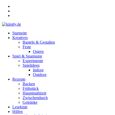
Zum
Inhalt
springen
Menü
Startseite
kimily.de
Kreatives
Basteln & Gestalten
für
Feste
KIds
Ostern
und
Spiel & Spannung
faMILY
Experimente
Spielideen
Indoor
Outdoor
Rezepte
Backen
Frühstück
Hauptmahlzeit
Zwischendurch
Getränke
Lesekiste
Hilfen