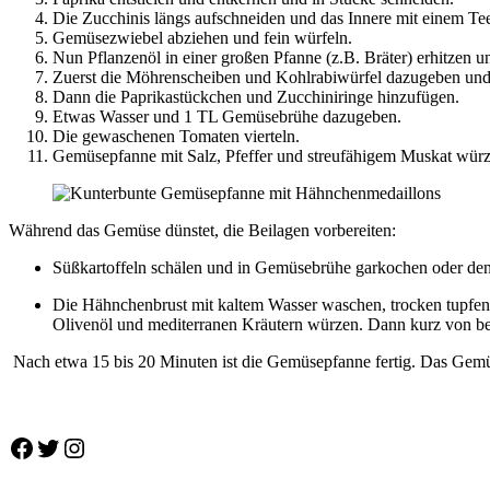
Die Zucchinis längs aufschneiden und das Innere mit einem Tee
Gemüsezwiebel abziehen und fein würfeln.
Nun Pflanzenöl in einer großen Pfanne (z.B. Bräter) erhitzen u
Zuerst die Möhrenscheiben und Kohlrabiwürfel dazugeben und
Dann die Paprikastückchen und Zucchiniringe hinzufügen.
Etwas Wasser und 1 TL Gemüsebrühe dazugeben.
Die gewaschenen Tomaten vierteln.
Gemüsepfanne mit Salz, Pfeffer und streufähigem Muskat würz
Während das Gemüse dünstet, die Beilagen vorbereiten:
Süßkartoffeln schälen und in Gemüsebrühe garkochen oder den 
Die Hähnchenbrust mit kaltem Wasser waschen, trocken tupfen 
Olivenöl und mediterranen Kräutern würzen. Dann kurz von beid
Nach etwa 15 bis 20 Minuten ist die Gemüsepfanne fertig. Das Gemüse 
Facebook
Twitter
Instagram