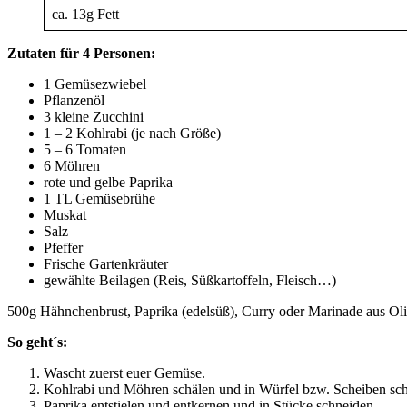
ca. 13g Fett
Zutaten für 4 Personen:
1 Gemüsezwiebel
Pflanzenöl
3 kleine Zucchini
1 – 2 Kohlrabi (je nach Größe)
5 – 6 Tomaten
6 Möhren
rote und gelbe Paprika
1 TL Gemüsebrühe
Muskat
Salz
Pfeffer
Frische Gartenkräuter
gewählte Beilagen (Reis, Süßkartoffeln, Fleisch…)
500g Hähnchenbrust, Paprika (edelsüß), Curry oder Marinade aus Ol
So geht´s:
Wascht zuerst euer Gemüse.
Kohlrabi und Möhren schälen und in Würfel bzw. Scheiben sc
Paprika entstielen und entkernen und in Stücke schneiden.