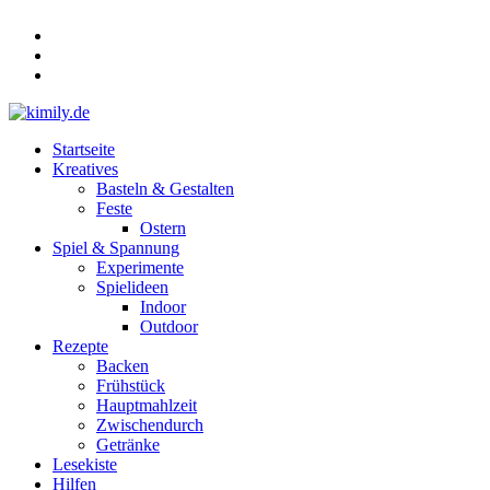
Zum
Inhalt
springen
Menü
Startseite
kimily.de
Kreatives
Basteln & Gestalten
für
Feste
KIds
Ostern
und
Spiel & Spannung
faMILY
Experimente
Spielideen
Indoor
Outdoor
Rezepte
Backen
Frühstück
Hauptmahlzeit
Zwischendurch
Getränke
Lesekiste
Hilfen