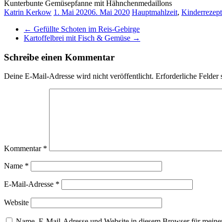
Kunterbunte Gemüsepfanne mit Hähnchenmedaillons
Katrin Kerkow
1. Mai 2020
6. Mai 2020
Hauptmahlzeit
,
Kinderrezep
←
Gefüllte Schoten im Reis-Gebirge
Kartoffelbrei mit Fisch & Gemüse
→
Schreibe einen Kommentar
Deine E-Mail-Adresse wird nicht veröffentlicht.
Erforderliche Felder 
Kommentar
*
Name
*
E-Mail-Adresse
*
Website
Name, E-Mail-Adresse und Website in diesem Browser für meine