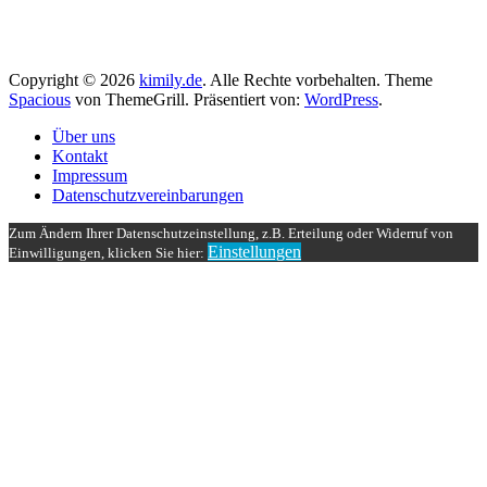
Copyright © 2026
kimily.de
. Alle Rechte vorbehalten. Theme
Spacious
von ThemeGrill. Präsentiert von:
WordPress
.
Über uns
Kontakt
Impressum
Datenschutzvereinbarungen
Zum Ändern Ihrer Datenschutzeinstellung, z.B. Erteilung oder Widerruf von
Einstellungen
Einwilligungen, klicken Sie hier: