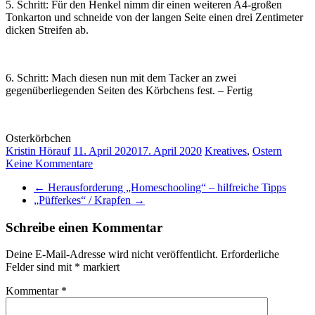
5. Schritt: Für den Henkel nimm dir einen weiteren A4-großen
Tonkarton und schneide von der langen Seite einen drei Zentimeter
dicken Streifen ab.
6. Schritt: Mach diesen nun mit dem Tacker an zwei
gegenüberliegenden Seiten des Körbchens fest. – Fertig
Osterkörbchen
Kristin Hörauf
11. April 2020
17. April 2020
Kreatives
,
Ostern
Keine Kommentare
←
Herausforderung „Homeschooling“ – hilfreiche Tipps
„Püfferkes“ / Krapfen
→
Schreibe einen Kommentar
Deine E-Mail-Adresse wird nicht veröffentlicht.
Erforderliche
Felder sind mit
*
markiert
Kommentar
*