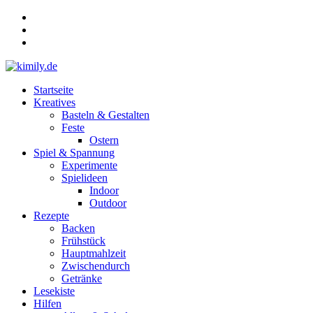
Zum
Inhalt
springen
Menü
Startseite
kimily.de
Kreatives
Basteln & Gestalten
für
Feste
KIds
Ostern
und
Spiel & Spannung
faMILY
Experimente
Spielideen
Indoor
Outdoor
Rezepte
Backen
Frühstück
Hauptmahlzeit
Zwischendurch
Getränke
Lesekiste
Hilfen