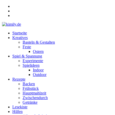
Zum
Inhalt
springen
Menü
Startseite
kimily.de
Kreatives
Basteln & Gestalten
für
Feste
KIds
Ostern
und
Spiel & Spannung
faMILY
Experimente
Spielideen
Indoor
Outdoor
Rezepte
Backen
Frühstück
Hauptmahlzeit
Zwischendurch
Getränke
Lesekiste
Hilfen