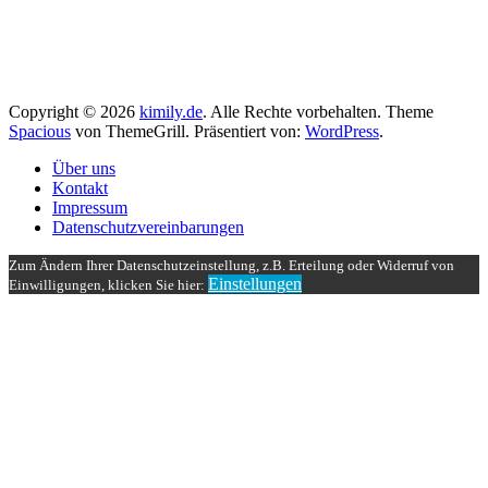
Copyright © 2026
kimily.de
. Alle Rechte vorbehalten. Theme
Spacious
von ThemeGrill. Präsentiert von:
WordPress
.
Über uns
Kontakt
Impressum
Datenschutzvereinbarungen
Zum Ändern Ihrer Datenschutzeinstellung, z.B. Erteilung oder Widerruf von
Einstellungen
Einwilligungen, klicken Sie hier: